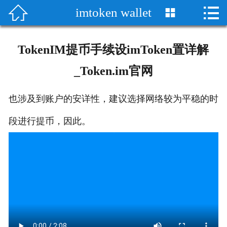


imtoken wallet

首页

imtoken官方网站
TokenIM提币手续设imToken置详解
imtoken wallet
_Token.im官网
imToken/im
也涉及到账户的安详性，建议选择网络较为平稳的时
im安卓版
段进行提币，因此。
im苹果版
im冷钱包
im资讯
im质押