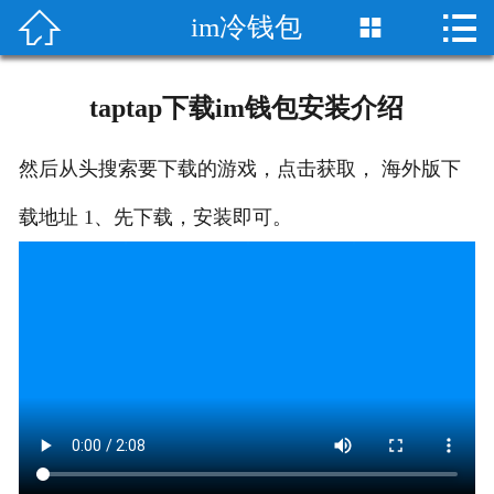


im冷钱包

首页

imtoken官方网站
taptap下载im钱包安装介绍
imtoken wallet
然后从头搜索要下载的游戏，点击获取， 海外版下
imToken/im
载地址 1、先下载，安装即可。
im安卓版
im苹果版
im冷钱包
im资讯
im质押