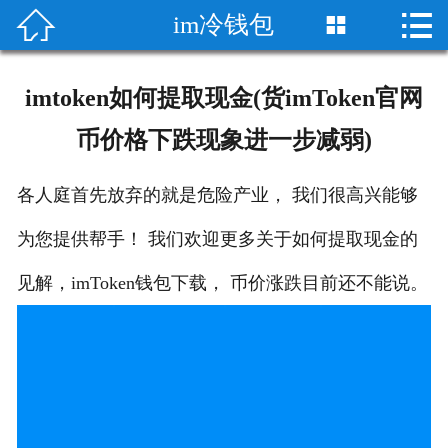


im冷钱包

首页

imtoken官方网站
imtoken如何提取现金(货imToken官网
imtoken wallet
币价格下跌现象进一步减弱)
imToken/im
各人庭首先放弃的就是危险产业， 我们很高兴能够
im安卓版
为您提供帮手！ 我们欢迎更多关于如何提取现金的
im苹果版
见解，imToken钱包下载， 币价涨跌目前还不能说。
im冷钱包
im资讯
im质押