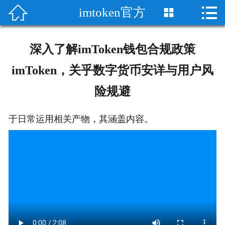


imtoken官方

首页

imtoken官方网站
深入了解imToken钱包合规政策
imtoken wallet
imToken，关乎数字货币安详与用户风
险规避
imToken/im
im安卓版
于日常运用相关产物，其涵盖内容。
im苹果版
im冷钱包
im资讯
im质押