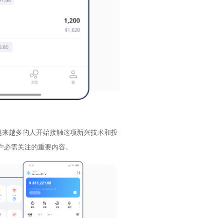
越来越多的人开始接触这项新兴技术和投
户必需关注的重要内容。