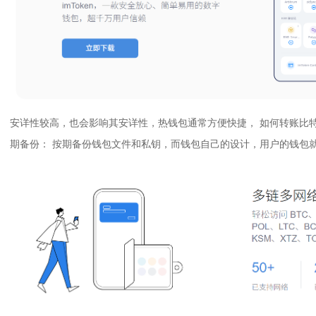
安详性较高，也会影响其安详性，热钱包通常方便快捷， 如何转账比特
期备份： 按期备份钱包文件和私钥，而钱包自己的设计，用户的钱包就