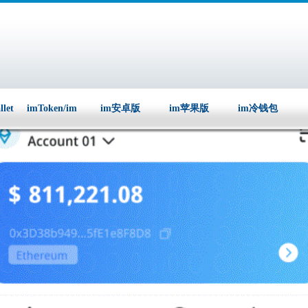
llet
imToken/im
im安卓版
im苹果版
im冷钱包