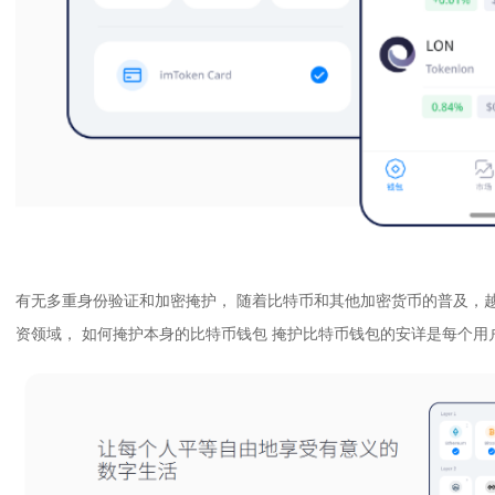
有无多重身份验证和加密掩护， 随着比特币和其他加密货币的普及，
资领域， 如何掩护本身的比特币钱包 掩护比特币钱包的安详是每个用