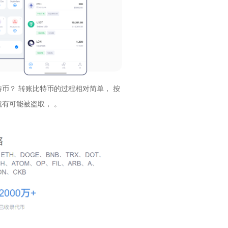
币？ 转账比特币的过程相对简单， 按
有可能被盗取， 。