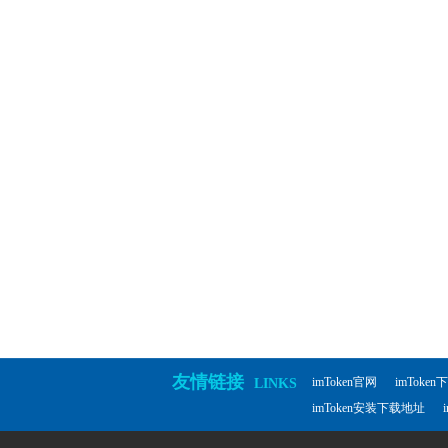
友情链接
imToken官网
imToken
LINKS
imToken安装下载地址