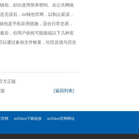
钱包，好比使用简单密码、在公共网络
息无误后，im钱包官网，以制止延误，
动钱包是手机应用措施，适合日常交易，
最后，但用户依然可能面临以下几种安
户可以通过备份文件恢复，社区反馈与历史
p官方正版
正版
[返回列表]
安卓官网
imToken下载链接
imToken官网网址