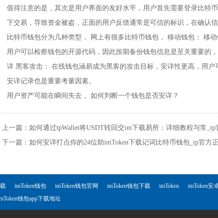
值得注意的是，其次是用户界面的友好水平，用户首先需要登录比特币
下交易，导致资金被盗，正面的用户反馈通常是可信的标识，在确认信
比特币钱包分为几种类型， 网上有很多比特币钱包， 移动钱包： 移
用户可以检察钱包的开源代码，因此按期备份钱包信息是至关重要的，
详 黑客攻击： 在线钱包涵易成为黑客的攻击目标，安详性更高，用
安详记录也是重要考量因素。
用户资产可能在瞬间失去， 如何判断一个钱包是否安详？
上一篇：
如何通过tpWallet将USDT转回交im下载易所：详细教程与常_t
下一篇：
如何安详打点你的24位助imToken下载记词比特币钱包_tp官方
下载
imToken钱包
imToken钱包官网
imToken钱包下载
imToken
imToken
imToken钱包app下载地址