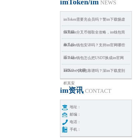
imToken/im
NEWS
imToken需要充会员吗？警im下载惕虚
假充值
imToken分叉币领取全攻略，im钱包简
单几步
imToken钱包安详吗？支持im官网哪些
币？这
imToken钱包怎么把USDT换成im官网
TRX？一文看
imToken冷钱包靠谱吗？深im下载度剖
析其安
im资讯
CONTACT
地址：
邮编：
电话：
手机：