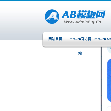
网站首页
imtoken官方网
imtoken wa
站