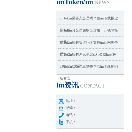
imToken/im
NEWS
imToken需要充会员吗？警im下载惕虚
假充值
imToken分叉币领取全攻略，im钱包简
单几步
imToken钱包安详吗？支持im官网哪些
币？这
imToken钱包怎么把USDT换成im官网
TRX？一文看
imToken冷钱包靠谱吗？深im下载度剖
析其安
im资讯
CONTACT
地址：
邮编：
电话：
手机：