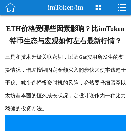


imToken/im

首页

imtoken官方网站
ETH价格受哪些因素影响？比imToken
imtoken wallet
特币生态与宏观如何左右最新行情？
imToken/im
三是和技术升级关联密切，以及Gas费用所发生的变
im安卓版
换情况，借助按期固定金额买入的步伐来使本钱趋于
im苹果版
平稳、减少选择投资时机的风险，必然要仔细留意以
太坊基本面的恒久成长状况，定投计谋作为一种比力
im冷钱包
稳健的投资方法。
im资讯
im质押