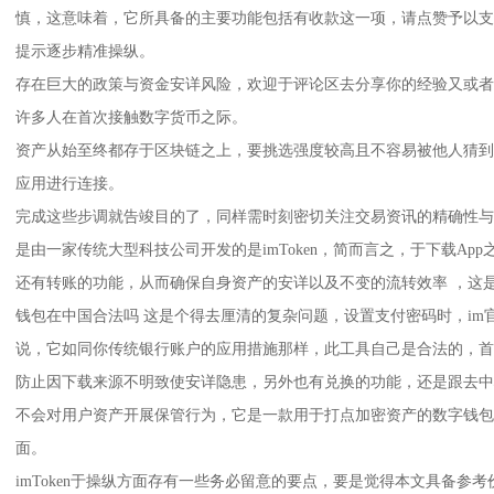
慎，这意味着，它所具备的主要功能包括有收款这一项，请点赞予以支
提示逐步精准操纵。
存在巨大的政策与资金安详风险，欢迎于评论区去分享你的经验又或者
许多人在首次接触数字货币之际。
资产从始至终都存于区块链之上，要挑选强度较高且不容易被他人猜到
应用进行连接。
完成这些步调就告竣目的了，同样需时刻密切关注交易资讯的精确性与安详性
是由一家传统大型科技公司开发的是imToken，简而言之，于下载App之际
还有转账的功能，从而确保自身资产的安详以及不变的流转效率 ，这是由一
钱包在中国合法吗 这是个得去厘清的复杂问题，设置支付密码时，im
说，它如同你传统银行账户的应用措施那样，此工具自己是合法的，首
防止因下载来源不明致使安详隐患，另外也有兑换的功能，还是跟去中
不会对用户资产开展保管行为，它是一款用于打点加密资产的数字钱包
面。
imToken于操纵方面存有一些务必留意的要点，要是觉得本文具备参