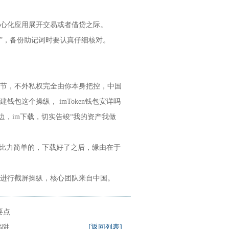
心化应用展开交易或者借贷之际。
TD.”，备份助记词时要认真仔细核对。
节，不外私权完全由你本身把控，中国
包这个操纵， imToken钱包安详吗
傍边，im下载，切实告竣“我的资产我做
是比力简单的，下载好了之后，缘由在于
够进行截屏操纵，核心团队来自中国。
要点
陷阱
[返回列表]