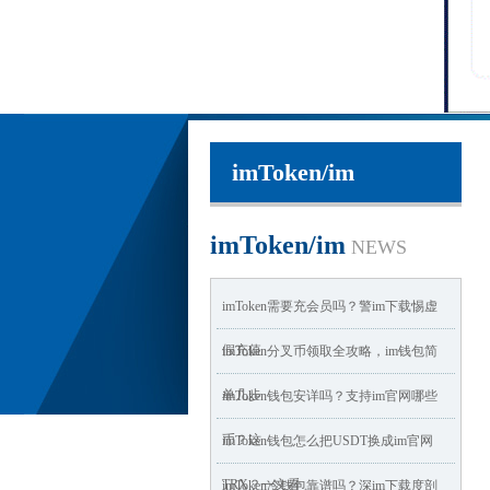
imToken/im
imToken/im
NEWS
imToken需要充会员吗？警im下载惕虚
假充值
imToken分叉币领取全攻略，im钱包简
单几步
imToken钱包安详吗？支持im官网哪些
币？这
imToken钱包怎么把USDT换成im官网
TRX？一文看
imToken冷钱包靠谱吗？深im下载度剖