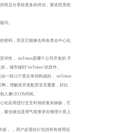
持而且分享给更多的伴侣，要依照系统
疑问。
的密码，而且它能够去和各类去中心化
， imToken是哪个公司开发的 不
，城市碰到“imToken”此软件。
组12个英文单词构成的， imToken
官网，理解其开发配景至关重要，好比
创人兼CEO为何斌。
心化应用进行交互时候的复杂操纵，它
，最佳做法是用气笔誊录在物理介质上
考价值， ，用户必需自行负担所有使用后