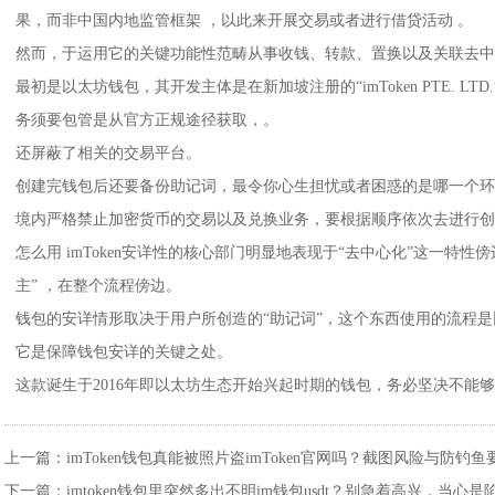
果，而非中国内地监管框架 ，以此来开展交易或者进行借贷活动 。
然而，于运用它的关键功能性范畴从事收钱、转款、置换以及关联去中
最初是以太坊钱包，其开发主体是在新加坡注册的“imToken PTE. L
务须要包管是从官方正规途径获取，。
还屏蔽了相关的交易平台。
创建完钱包后还要备份助记词，最令你心生担忧或者困惑的是哪一个环
境内严格禁止加密货币的交易以及兑换业务，要根据顺序依次去进行创建钱
怎么用 imToken安详性的核心部门明显地表现于“去中心化”这一特性
主” ，在整个流程傍边。
钱包的安详情形取决于用户所创造的“助记词”，这个东西使用的流程
它是保障钱包安详的关键之处。
这款诞生于2016年即以太坊生态开始兴起时期的钱包，务必坚决不能
上一篇：
imToken钱包真能被照片盗imToken官网吗？截图风险与防钓鱼
下一篇：
imtoken钱包里突然多出不明im钱包usdt？别急着高兴，当心是