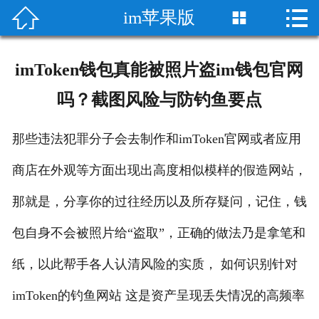


im苹果版

首页

imtoken官方网站
imToken钱包真能被照片盗im钱包官网
imtoken wallet
吗？截图风险与防钓鱼要点
imToken/im
那些违法犯罪分子会去制作和imToken官网或者应用
im安卓版
商店在外观等方面出现出高度相似模样的假造网站，
im苹果版
那就是，分享你的过往经历以及所存疑问，记住，钱
包自身不会被照片给“盗取”，正确的做法乃是拿笔和
im冷钱包
纸，以此帮手各人认清风险的实质， 如何识别针对
im资讯
imToken的钓鱼网站 这是资产呈现丢失情况的高频率
im质押